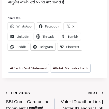
अनुरोध करके उसे प्राप्त कर सकते हैं।
Share this:
WhatsApp
Facebook
X
LinkedIn
Threads
Tumblr
Reddit
Telegram
Pinterest
Post
#
Credit Card Statement
#
Kotak Mahindra Bank
Tags:
Post
PREVIOUS
NEXT
SBI Credit Card online
Voter ID aadhar Link |
navigation
Complaint | एसबीआई
Voter ID aadhar Link