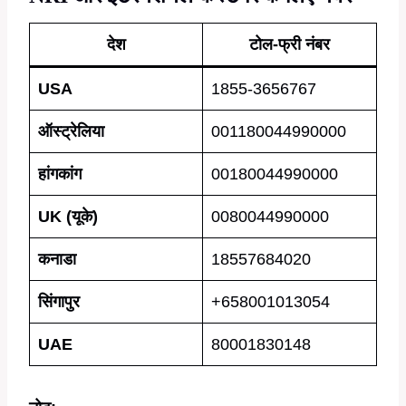
देश
टोल-फ्री नंबर
USA
1855-3656767
ऑस्ट्रेलिया
001180044990000
हांगकांग
00180044990000
UK (यूके)
0080044990000
कनाडा
18557684020
सिंगापुर
+658001013054
UAE
80001830148