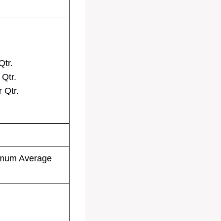
tr.
Qtr.
 Qtr.
nimum Average