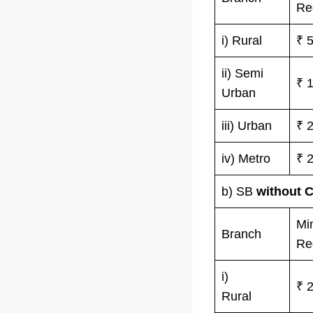
Re
i) Rural
₹ 
ii) Semi
₹ 
Urban
iii) Urban
₹ 
iv) Metro
₹ 
b) SB
without C
Mi
Branch
Re
i)
₹ 
Rural