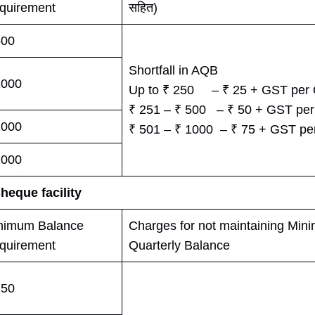
quirement
सहित)
500
Shortfall in AQB
1000
Up to ₹ 250 – ₹ 25 + GST per Q
₹ 251 – ₹ 500 – ₹ 50 + GST per 
2000
₹ 501 – ₹ 1000 – ₹ 75 + GST per
2000
heque facility
nimum Balance
Charges for not maintaining Mi
quirement
Quarterly Balance
250