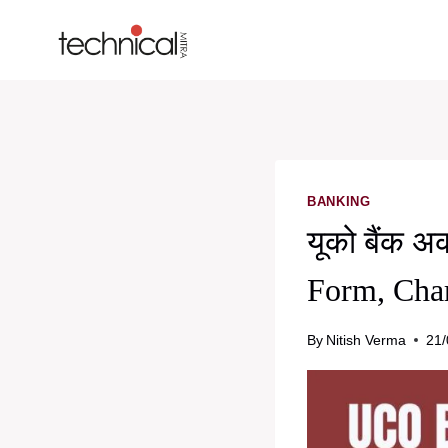
Skip
to
content
BANKING
यूको बैंक अ
Form, Char
By
Nitish Verma
21/