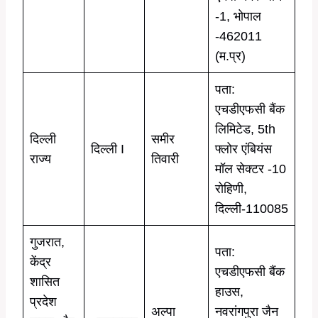
-1, भोपाल
-462011
(म.प्र)
पता:
एचडीएफसी बैंक
लिमिटेड, 5th
दिल्ली
समीर
दिल्ली I
फ्लोर एंबियंस
राज्य
तिवारी
मॉल सेक्टर -10
रोहिणी,
दिल्ली-110085
गुजरात,
पता:
केंद्र
एचडीएफसी बैंक
शासित
हाउस,
प्रदेश
अल्पा
नवरांगपुरा जैन