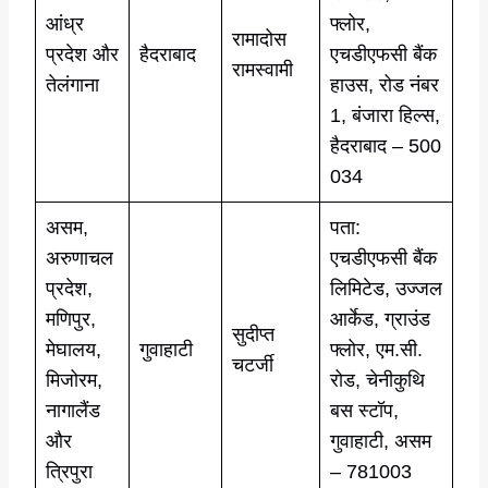
आंध्र
फ्लोर,
रामादोस
प्रदेश और
हैदराबाद
एचडीएफसी बैंक
रामस्वामी
तेलंगाना
हाउस, रोड नंबर
1, बंजारा हिल्स,
हैदराबाद – 500
034
असम,
पता:
अरुणाचल
एचडीएफसी बैंक
प्रदेश,
लिमिटेड, उज्जल
मणिपुर,
आर्केड, ग्राउंड
सुदीप्त
मेघालय,
गुवाहाटी
फ्लोर, एम.सी.
चटर्जी
मिजोरम,
रोड, चेनीकुथि
नागालैंड
बस स्टॉप,
और
गुवाहाटी, असम
त्रिपुरा
– 781003