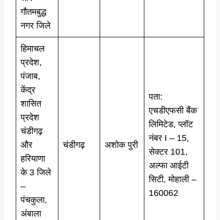
गौतमबुद्ध
नगर जिले
हिमाचल
प्रदेश,
पंजाब,
केंद्र
पता:
शासित
एचडीएफसी बैंक
प्रदेश
लिमिटेड, प्लॉट
चंडीगढ़
नंबर I – 15,
और
चंडीगढ़
अशोक पुरी
सेक्टर 101,
हरियाणा
अल्फा आईटी
के 3 जिले
सिटी, मोहाली –
–
160062
पंचकुला,
अंबाला