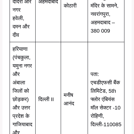
दादरा और
अहमदाबाद
कोठारी
मंदिर के सामने,
नगर
नवरांगपुरा,
हवेली,
अहमदाबाद –
दमन और
380 009
दीव
हरियाणा
(पंचकुला,
यमुना नगर
और
पता:
अंबाला
एचडीएफसी बैंक
जिलों को
लिमिटेड, 5th
मनीष
छोड़कर)
दिल्ली II
फ्लोर एंबियंस
आनंद
और उत्तर
मॉल सेक्टर -10
प्रदेश के
रोहिणी,
गाजियाबाद
दिल्ली-110085
और