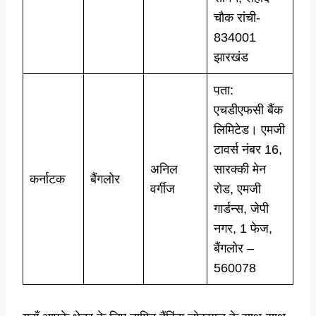
चौक रांची-
834001
झारखंड
पता:
एचडीएफसी बैंक
लिमिटेड। एमजी
टावर्स नंबर 16,
अनिल
सारक्की मेन
कर्नाटक
बैंगलोर
वर्गीज
रोड, एमजी
गार्डन्स, जेपी
नगर, 1 फेज,
बैंगलोर –
560078