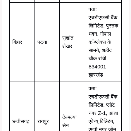
पता:
एचडीएफसी बैंक
लिमिटेड, पुस्तक
भवन, गोपाल
सुशांत
बिहार
पटना
कॉम्प्लेक्स के
शेखर
सामने, शहीद
चौक रांची-
834001
झारखंड
पता:
एचडीएफसी बैंक
लिमिटेड, प्लॉट
नंबर Z-1, आशा
देबमल्या
छत्तीसगढ़
रायपुर
एवेन्यू बिल्डिंग,
सेन
एमपी नगर जोन