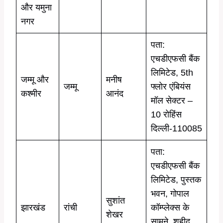
और यमुना
नगर
पता:
एचडीएफसी बैंक
लिमिटेड, 5th
जम्मू और
मनीष
जम्मू
फ्लोर एंबियंस
कश्मीर
आनंद
मॉल सेक्टर –
10 रोहिंस
दिल्ली-110085
पता:
एचडीएफसी बैंक
लिमिटेड, पुस्तक
भवन, गोपाल
सुशांत
झारखंड
रांची
कॉम्प्लेक्स के
शेखर
सामने, शहीद