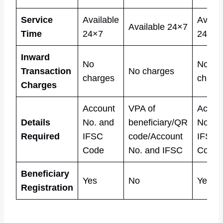
Service
Available
Availa
Available 24×7
Time
24×7
24×7
Inward
No
No
Transaction
No charges
charges
charg
Charges
Account
VPA of
Accou
Details
No. and
beneficiary/QR
No. a
Required
IFSC
code/Account
IFSC
Code
No. and IFSC
Code
Beneficiary
Yes
No
Yes
Registration