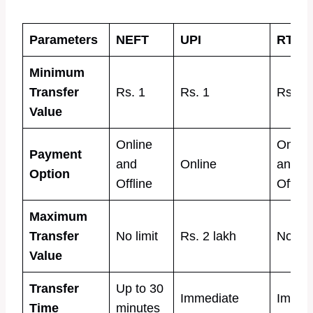
Parameters
NEFT
UPI
RTGS
Minimum
Transfer
Rs. 1
Rs. 1
Rs. 2 
Value
Online
Online
Payment
and
Online
and
Option
Offline
Offline
Maximum
Transfer
No limit
Rs. 2 lakh
No lim
Value
Transfer
Up to 30
Immediate
Immed
Time
minutes