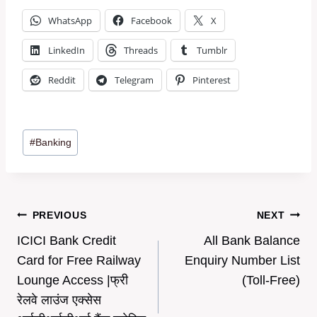
WhatsApp
Facebook
X
LinkedIn
Threads
Tumblr
Reddit
Telegram
Pinterest
Post
#
Banking
Tags:
Post
PREVIOUS
NEXT
ICICI Bank Credit
All Bank Balance
navigation
Card for Free Railway
Enquiry Number List
Lounge Access |फ्री
(Toll-Free)
रेलवे लाउंज एक्सेस