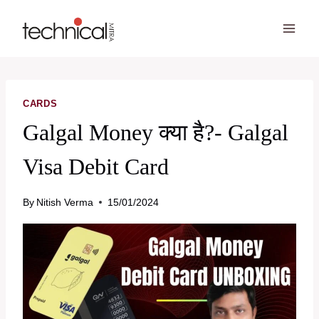
Skip
to
content
CARDS
Galgal Money क्या है?- Galgal
Visa Debit Card
By
Nitish Verma
15/01/2024