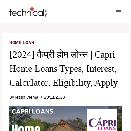
Skip
to
content
HOME LOAN
[2024] कैप्री होम लोन्स | Capri
Home Loans Types, Interest,
Calculator, Eligibility, Apply
By
Nitish Verma
29/11/2023