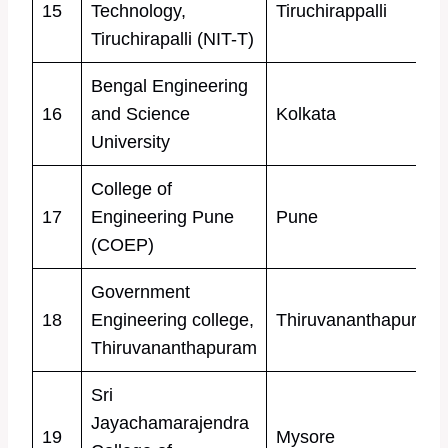
15
Technology,
Tiruchirappalli
Tiruchirapalli (NIT-T)
Bengal Engineering
16
and Science
Kolkata
University
College of
17
Engineering Pune
Pune
(COEP)
Government
18
Engineering college,
Thiruvananthapuram
Thiruvananthapuram
Sri
Jayachamarajendra
19
Mysore