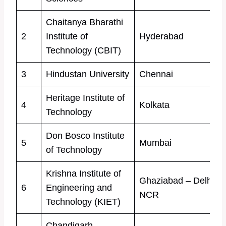
Chaitanya Bharathi
2
Institute of
Hyderabad
Technology (CBIT)
3
Hindustan University
Chennai
Heritage Institute of
4
Kolkata
Technology
Don Bosco Institute
5
Mumbai
of Technology
Krishna Institute of
Ghaziabad – Delhi/
6
Engineering and
NCR
Technology (KIET)
Chandigarh