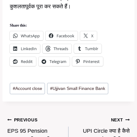
कुशलतापूर्वक पूरा कर सकते हैं।
Share this:
WhatsApp
Facebook
X
LinkedIn
Threads
Tumblr
Reddit
Telegram
Pinterest
Post
#
Account close
#
Ujjivan Small Finance Bank
Tags:
Post
PREVIOUS
NEXT
EPS 95 Pension
UPI Circle क्या है कैसे
navigation