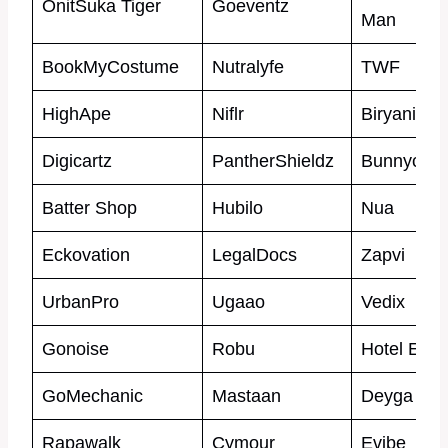
OnitSuka Tiger
Goeventz
Man
BookMyCostume
Nutralyfe
TWF
HighApe
Niflr
Biryani Bl
Digicartz
PantherShieldz
Bunnycart
Batter Shop
Hubilo
Nua
Eckovation
LegalDocs
Zapvi
UrbanPro
Ugaao
Vedix
Gonoise
Robu
Hotel Empi
GoMechanic
Mastaan
Deyga
Rapawalk
Cymour
Evibe