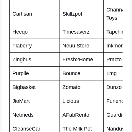
Channapa
Cartisan
Skillzpot
Toys
Hecqo
Timesaverz
Tapchief
Flaberry
Neuu Store
Inkmonk
Zingbus
Fresh2Home
Practo
Purplle
Bounce
1mg
Bigbasket
Zomato
Dunzo
JioMart
Licious
Furlenco
Netmeds
AFabRento
Guardian
CleanseCar
The Milk Pot
Nandus