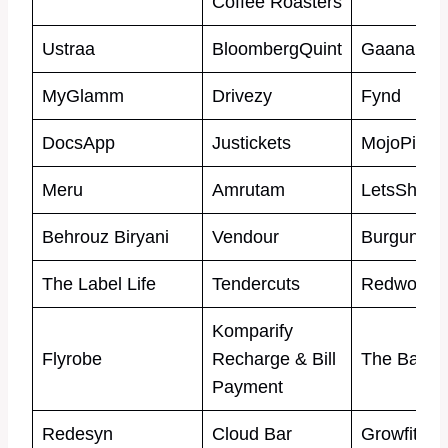
Coffee Roasters
Ustraa
BloombergQuint
Gaana
MyGlamm
Drivezy
Fynd
DocsApp
Justickets
MojoPizza
Meru
Amrutam
LetsShave
Behrouz Biryani
Vendour
Burgundy
The Label Life
Tendercuts
Redwolf
Komparify
Flyrobe
Recharge & Bill
The Bag T
Payment
Redesyn
Cloud Bar
Growfit