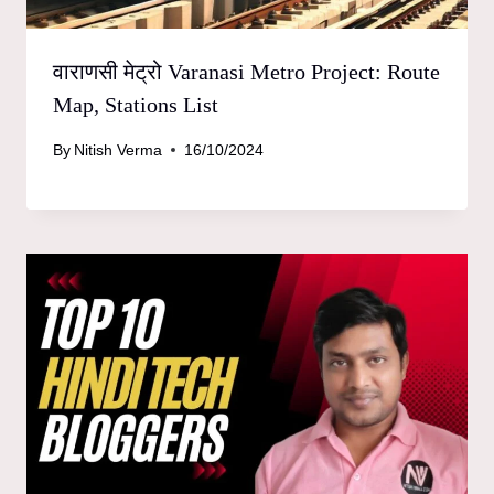
वाराणसी मेट्रो Varanasi Metro Project: Route
Map, Stations List
By
Nitish Verma
16/10/2024