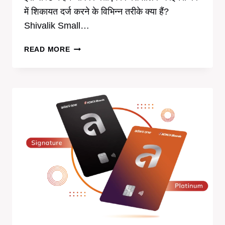
में शिकायत दर्ज करने के विभिन्न तरीके क्या हैं?
Shivalik Small…
शिवालिक
READ MORE
फाइनेंस
बैंक
में
शिकायत
कैसे
करें?
SHIVALIK
SMALL
FINANCE
BANK
CUSTOMER
CARE
COMPLAINT