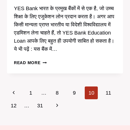
YES Bank भारत के प्रमुख बैंकों में से एक है, जो उच्च
शिक्षा के लिए एजुकेशन लोन प्रदान करता है। अगर आप
किसी मान्यता प्राप्त भारतीय या विदेशी विश्वविद्यालय में
एडमिशन लेना चाहते हैं, तो YES Bank Education
Loan आपके लिए बहुत ही उपयोगी साबित हो सकता है।
ये भी पढ़ें : यस बैंक में…
YES
READ MORE
BANK
EDUCATION
LOAN
:यस
Page
Previous
1
…
8
9
10
11
बैंक
navigation
का
Page
Next
12
…
31
एजुकेशन
लोन
Page
कैसे
मिलेगा