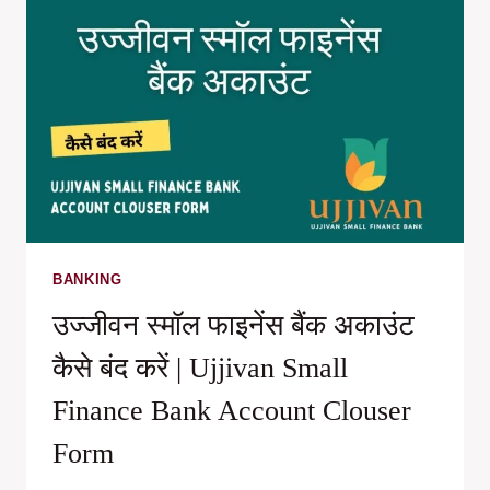
कैसे
काम
करता
है
?
:
डिजिटल
पेमेंट्स
का
नया
तरीका
BANKING
उज्जीवन स्मॉल फाइनेंस बैंक अकाउंट
कैसे बंद करें | Ujjivan Small
Finance Bank Account Clouser
Form