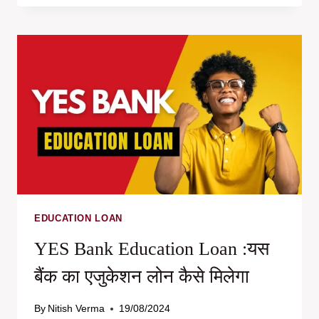
के
लिए
STABLE
MONEY
के
साथ
आगे
बढ़ें:
FDS
पर
पाएं
9.10%
ब्याज
EDUCATION LOAN
YES Bank Education Loan :यस
बैंक का एजुकेशन लोन कैसे मिलेगा
By
Nitish Verma
19/08/2024