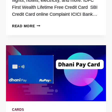
flights, hotels, electricity, and more. IDFC
First Wealth Lifetime Free Credit Card SBI
Credit Card online Complaint ICICI Bank…
ADANI
READ MORE
ONE
ICICI
BANK
CREDIT
CARDS
SIGNATURE
AND
PLATINUM
CREDIT
CARDS:
FEATURES,
BENEFITS,
AND
REWARDS
CARDS