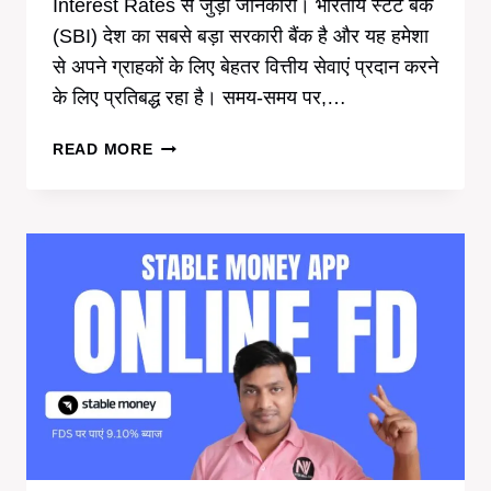
Interest Rates से जुड़ी जानकारी। भारतीय स्टेट बैंक
(SBI) देश का सबसे बड़ा सरकारी बैंक है और यह हमेशा
से अपने ग्राहकों के लिए बेहतर वित्तीय सेवाएं प्रदान करने
के लिए प्रतिबद्ध रहा है। समय-समय पर,…
एसबीआई
READ MORE
अमृत
कलश
एफडी
स्कीम
क्या
है?
|
SBI
AMRIT
KALASH
FD
SCHEME
INTEREST